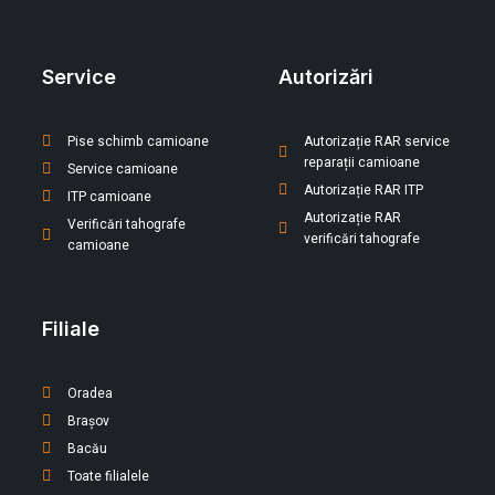
Service
Autorizări
Pise schimb camioane
Autorizație RAR service
reparații camioane
Service camioane
Autorizație RAR ITP
ITP camioane
Autorizație RAR
Verificări tahografe
verificări tahografe
camioane
Filiale
Oradea
Brașov
Bacău
Toate filialele