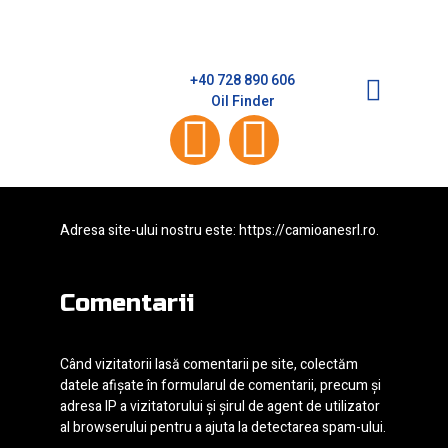
Privacy Policy
+40 728 890 606
Magazin Online
Oil Finder
Cine suntem noi
Adresa site-ului nostru este:
https://camioanesrl.ro
.
Comentarii
Când vizitatorii lasă comentarii pe site, colectăm
datele afișate în formularul de comentarii, precum și
adresa IP a vizitatorului și șirul de agent de utilizator
al browserului pentru a ajuta la detectarea spam-ului.