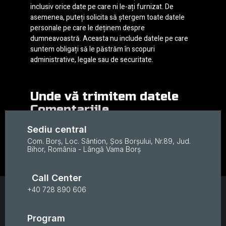
inclusiv orice date pe care ni le-ați furnizat. De
asemenea, puteți solicita să ștergem toate datele
personale pe care le deținem despre
dumneavoastră. Aceasta nu include datele pe care
suntem obligați să le păstrăm în scopuri
administrative, legale sau de securitate.
Unde vă trimitem datele
Comentariile
Sediu central
Com. Borș, Loc. Sântion, Șos Borșului, Nr.89, Jud.
vizitatorilor pot fi verificate printr-un serviciu
Bihor, România - Lângă Vama Borș
automat de detectare a spamului.
Call Center
+40 728 890 606
Program