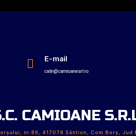
E-mail
calin@camioanesrl.ro
.C. CAMIOANE S.R.
orșului, nr.89, 417078 Sântion, Com Borș, Jud