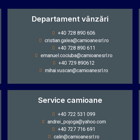
Departament vânzări
+40 728 890 606
cristian.galea@camioanesrl.ro
+40 728 890 611
emanuel.cociuba@camioanesrl.ro
+40 729 890612
mihai.vuscan@camioanesrl.ro
Service camioane
+40 722 531 099
andrei_pojoga@yahoo.com
+40 727 716 691
calin@camioanesrl.ro