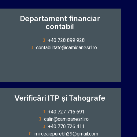
Departament financiar
contabil
+40 728 899 928
contabilitate@camioanesrl.ro
Verificări ITP și Tahografe
+40 727 716 691
calin@camioanesrl.ro
+40 770 726 411
mirceaiepurebh29@gmail.com