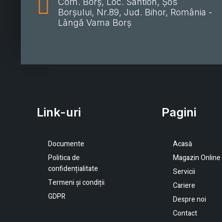
Com. Borș, Loc. Sântion, Șos
Borșului, Nr.89, Jud. Bihor, România -
Lângă Vama Borș
Link-uri
Pagini
Documente
Acasă
Politica de
Magazin Online
confidențialitate
Servicii
Termeni și condiții
Cariere
GDPR
Despre noi
Contact