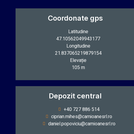
Coordonate gps
Latitudine
47.10562049943177
Longitudine
21.837065219879154
Elevație
105 m
Depozit central
+40 727 886 514
ciprian.mihes@camioanesrl.ro
daniel.popoviciu@camioanesrl.ro