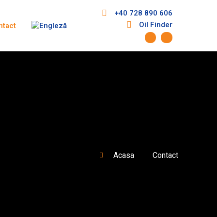
+40 728 890 606
Oil Finder
ntact
Acasa
Contact