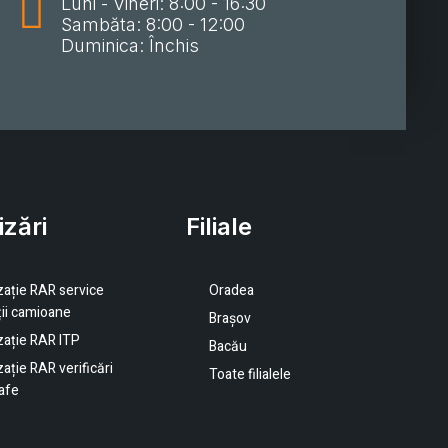
Luni - Vineri: 8:00 - 16:30
Sambăta: 8:00 - 12:00
Duminica: Închis
izări
Filiale
zație RAR service
Oradea
ții camioane
Brașov
zație RAR ITP
Bacău
ație RAR verificări
Toate filialele
afe