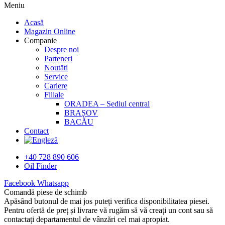
Meniu
Acasă
Magazin Online
Companie
Despre noi
Parteneri
Noutăti
Service
Cariere
Filiale
ORADEA – Sediul central
BRAȘOV
BACĂU
Contact
+40 728 890 606
Oil Finder
Facebook
Whatsapp
Comandă piese de schimb
Apăsând butonul de mai jos puteți verifica disponibilitatea piesei.
Pentru ofertă de preț și livrare vă rugăm să vă creați un cont sau să
contactați departamentul de vânzări cel mai apropiat.