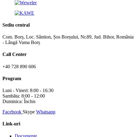
Sediu central
Com. Borș, Loc. Sântion, Șos Borșului, Nr.89, Jud. Bihor, România
- Lângă Vama Borș
Call Center
+40 728 890 606
Program
Luni - Vineri: 8:00 - 16:30
Sambăta: 8:00 - 12:00
Duminica: Închis
Facebook
Skype
Whatsapp
Link-uri
Documente