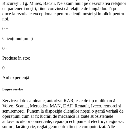
București, Tg. Mureș, Bacău. Ne axăm mult pe dezvoltarea relațiilor
cu partenerii noștri, fiind convinși că relațiile de lungă durată pot
duce la rezultate excepționale pentru clienții noștri și implicit pentru
noi.
0
+
Clienți mulțumiți
0
+
Produse în stoc
0
+
Ani experiență
Despre Service
Service-ul de camioane, autorizat RAR, este de tip multimarcă –
Volvo, Scania, Mercedes, MAN, DAF, Renault, Iveco, remorci și
semiremorci. Punem la dispoziția clienților noștri o gamă variată de
operațiuni cum ar fi: lucrări de mecanică la toate subsistemele
autovehiculelor comerciale, reparații echipament electric, diagnoză,
suduri, lacătușerie, reglat geometrie direcție computerizat. Alte