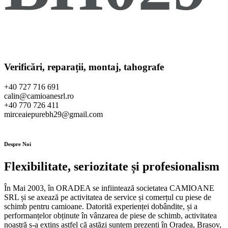
Verificări, reparații, montaj, tahografe
+40 727 716 691
calin@camioanesrl.ro
+40 770 726 411
mirceaiepurebh29@gmail.com
Despre Noi
Flexibilitate, seriozitate și profesionalism
În Mai 2003, în ORADEA se infiintează societatea CAMIOANE
SRL și se axează pe activitatea de service și comerțul cu piese de
schimb pentru camioane. Datorită experienței dobândite, și a
performanțelor obținute în vânzarea de piese de schimb, activitatea
noastră s-a extins astfel că astăzi suntem prezenți în Oradea, Brașov,