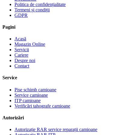
Politica de confidențialitate
Termeni și condiții
GDPR
Pagini
Acasă
Magazin Online
Servicii
Cariere
Despre noi
Contact
Service
Pise schimb camioane
Service camioane
ITP camioane
Verificări tahografe camioane
Autorizări
Autorizație RAR service reparații camioane
Autorizație RAR ITP