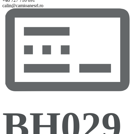
+40 727 716 691
calin@camioanesrl.ro
BH029