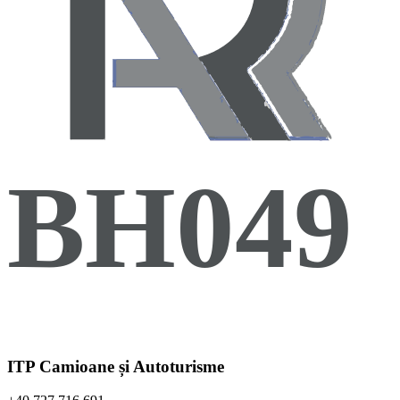
BH049
ITP Camioane și Autoturisme