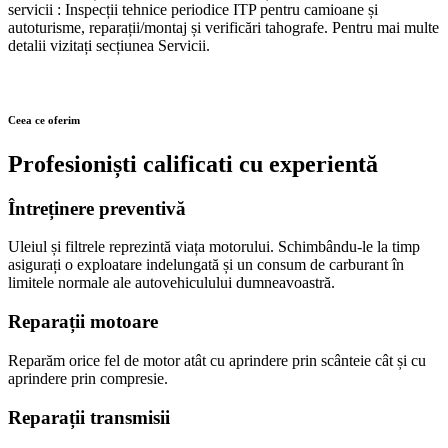
servicii : Inspecții tehnice periodice ITP pentru camioane și
autoturisme, reparații/montaj și verificări tahografe. Pentru mai multe
detalii vizitați secțiunea Servicii.
Ceea ce oferim
Profesioniști calificati cu experientă
Întreținere preventivă
Uleiul și filtrele reprezintă viața motorului. Schimbându-le la timp
asigurați o exploatare indelungată și un consum de carburant în
limitele normale ale autovehiculului dumneavoastră.
Reparații motoare
Reparăm orice fel de motor atât cu aprindere prin scânteie cât și cu
aprindere prin compresie.
Reparații transmisii